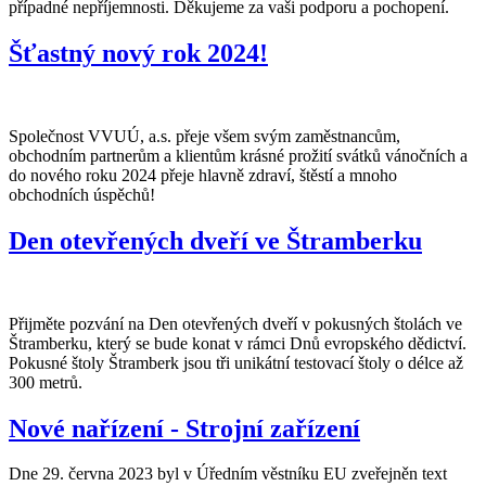
případné nepříjemnosti. Děkujeme za vaši podporu a pochopení.
Šťastný nový rok 2024!
Společnost VVUÚ, a.s. přeje všem svým zaměstnancům,
obchodním partnerům a klientům krásné prožití svátků vánočních a
do nového roku 2024 přeje hlavně zdraví, štěstí a mnoho
obchodních úspěchů!
Den otevřených dveří ve Štramberku
Přijměte pozvání na Den otevřených dveří v pokusných štolách ve
Štramberku, který se bude konat v rámci Dnů evropského dědictví.
Pokusné štoly Štramberk jsou tři unikátní testovací štoly o délce až
300 metrů.
Nové nařízení - Strojní zařízení
Dne 29. června 2023 byl v Úředním věstníku EU zveřejněn text