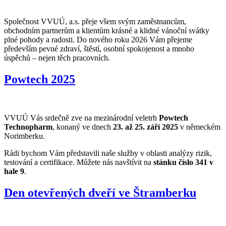
Společnost VVUÚ, a.s. přeje všem svým zaměstnancům,
obchodním partnerům a klientům krásné a klidné vánoční svátky
plné pohody a radosti. Do nového roku 2026 Vám přejeme
především pevné zdraví, štěstí, osobní spokojenost a mnoho
úspěchů – nejen těch pracovních.
Powtech 2025
VVUÚ Vás srdečně zve na mezinárodní veletrh
Powtech
Technopharm
, konaný ve dnech
23. až 25. září 2025
v německém
Norimberku.
Rádi bychom Vám představili naše služby v oblasti analýzy rizik,
testování a certifikace. Můžete nás navštívit na
stánku číslo 341 v
hale 9
.
Den otevřených dveří ve Štramberku