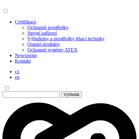
Certifikace
Ochranné prostředky
Strojní zařízení
Výbušniny a prostředky trhací techniky
Ostatní produkty
Ochranné systémy ATEX
Newsroom
Kontakt
cz
en