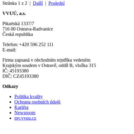
Stránka 1 z 2 |
Další
|
Poslední
VVUÚ, a.s.
Pikartská 1337/7
716 00 Ostrava-Radvanice
Česká republika
Telefon: +420 596 252 111
E-mail:
vvuu@vvuu.cz
Firma zapsaná v obchodním rejstříku vedeném
Krajským soudem v Ostravě, oddíl B, vložka 315
IČ: 45193380
DIČ: CZ45193380
Odkazy
Politika kvality
Ochrana osobních údajů
Kariéra
Newsroom
my.vvuu.cz