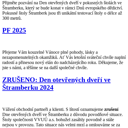
Přijměte pozvání na Den otevřených dveří v pokusných štolách ve
Štramberku, který se bude konat v rámci Dnů evropského dědictví.
Pokusné štoly Štramberk jsou tři unikátní testovací štoly o délce až
300 metrů.
PF 2025
Přejeme Vám kouzelné Vánoce plné pohody, lásky a
nezapomenutelných okamžiků. Ať Vás letošní sváteční chvíle naplní
radostí a přinesou nový elán do nadcházejícího roku. Děkujeme, že
jste s námi, a těšíme se na další společné chvíle.
ZRUŠENO: Den otevřených dveří ve
Štramberku 2024
Vážení obchodní partneři a klienti. S lítostí oznamujeme
zrušení
Dne otevřených dveří ve Štramberku z důvodu povodňové situace.
Štoly společnosti VVUÚ a.s. bohužel zasáhly povodně a stále
nejsou v provozu. Tato situace nás velmi mrzí a omlouváme se za