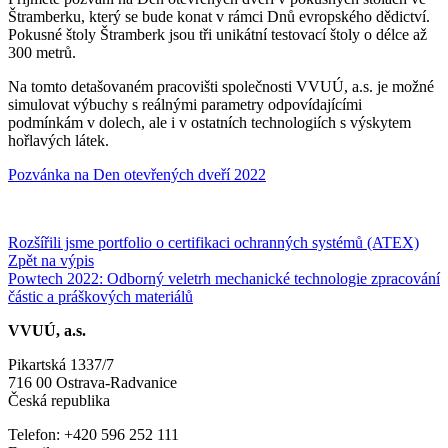
Štramberku, který se bude konat v rámci Dnů evropského dědictví.
Pokusné štoly Štramberk jsou tři unikátní testovací štoly o délce až
300 metrů.
Na tomto detašovaném pracovišti společnosti VVUÚ, a.s. je možné
simulovat výbuchy s reálnými parametry odpovídajícími
podmínkám v dolech, ale i v ostatních technologiích s výskytem
hořlavých látek.
Pozvánka na Den otevřených dveří 2022
Rozšířili jsme portfolio o certifikaci ochranných systémů (ATEX)
Zpět na výpis
Powtech 2022: Odborný veletrh mechanické technologie zpracování
částic a práškových materiálů
VVUÚ, a.s.
Pikartská 1337/7
716 00 Ostrava-Radvanice
Česká republika
Telefon: +420 596 252 111