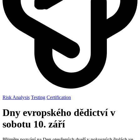
Risk Analysis
Testing
Certification
Dny evropského dědictví v
sobotu 10. září
Přijměte pozvání na Den otevřených dveří v pokusných štolách ve