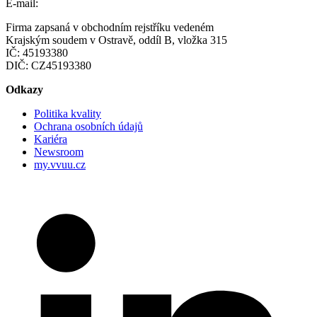
E-mail:
vvuu@vvuu.cz
Firma zapsaná v obchodním rejstříku vedeném
Krajským soudem v Ostravě, oddíl B, vložka 315
IČ: 45193380
DIČ: CZ45193380
Odkazy
Politika kvality
Ochrana osobních údajů
Kariéra
Newsroom
my.vvuu.cz