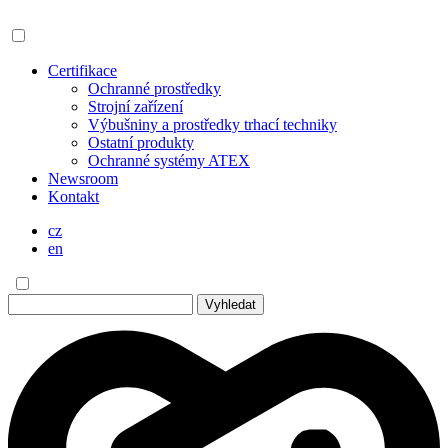
Certifikace
Ochranné prostředky
Strojní zařízení
Výbušniny a prostředky trhací techniky
Ostatní produkty
Ochranné systémy ATEX
Newsroom
Kontakt
cz
en