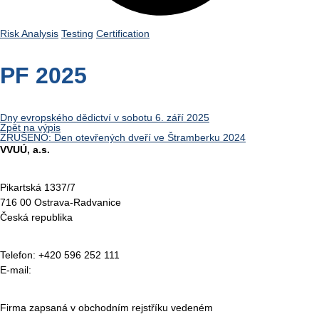
Risk Analysis
Testing
Certification
PF 2025
Dny evropského dědictví v sobotu 6. září 2025
Zpět na výpis
ZRUŠENO: Den otevřených dveří ve Štramberku 2024
VVUÚ, a.s.
Pikartská 1337/7
716 00 Ostrava-Radvanice
Česká republika
Telefon: +420 596 252 111
E-mail:
vvuu@vvuu.cz
Firma zapsaná v obchodním rejstříku vedeném