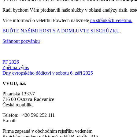
Rádi bychom Vám představili naše služby v oblasti analýzy rizik, test
Více informací o veletrhu Powtech naleznete
na stránkách veletrhu.
BUĎTE NAŠIMI HOSTY A DOMLUVTE SI SCHŮZKU
.
Stáhnout pozvánku
PF 2026
Zpět na výpis
Dny evropského dědictví v sobotu 6. září 2025
VVUÚ, a.s.
Pikartská 1337/7
716 00 Ostrava-Radvanice
Česká republika
Telefon: +420 596 252 111
E-mail:
vvuu@vvuu.cz
Firma zapsaná v obchodním rejstříku vedeném
Krajským soudem v Ostravě, oddíl B, vložka 315