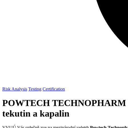
Risk Analysis
Testing
Certification
POWTECH TECHNOPHARM 2025: 
tekutin a kapalin
VVUÚ Vás srdečně zve na mezinárodní veletrh
Powtech Technop