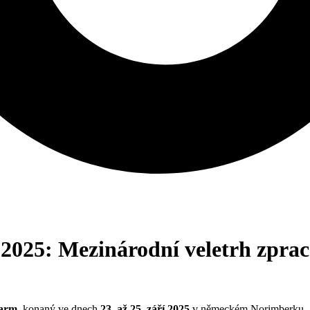
Mezinárodní veletrh zpracová
harm
, konaný ve dnech
23. až 25. září 2025
v německém Norimberku.