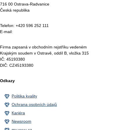
716 00 Ostrava-Radvanice
Česká republika
Telefon: +420 596 252 111
E-mail:
vvuu@vvuu.cz
Firma zapsaná v obchodním rejstříku vedeném
Krajským soudem v Ostravě, oddíl B, vložka 315
IČ: 45193380
DIČ: CZ45193380
Odkazy
Politika kvality
Ochrana osobních údajů
Kariéra
Newsroom
my.vvuu.cz